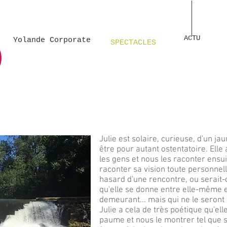
Unknown
Unknown 
ACTU
Yolande Corporate
SPECTACLES
Julie est solaire, curieuse, d'un ja
être pour autant ostentatoire. Ell
les gens et nous les raconter ensui
raconter sa vision toute personnel
hasard d'une rencontre, ou serai
qu'elle se donne entre elle-même et
demeurant... mais qui ne le seront 
Julie a cela de très poétique qu'el
paume et nous le montrer tel que s