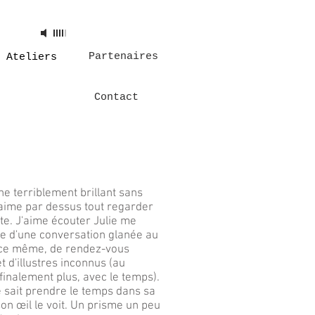
 Track
00:00
Artist
Partenaires
Ateliers
Contact
une terriblement brillant sans
e aime par dessus tout regarder
te. J'aime écouter Julie me
le d'une conversation glanée au
t-ce même, de rendez-vous
 d'illustres inconnus (au
finalement plus, avec le temps).
le sait prendre le temps dans sa
on œil le voit. Un prisme un peu